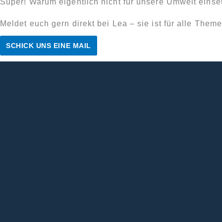
Super! Warum eigentlich nicht für unsere Umwelt einse
Meldet euch gern direkt bei Lea – sie ist für alle The
SCHICK UNS EINE MAIL