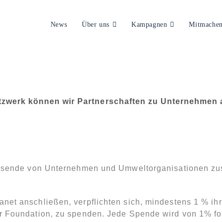
News
Über uns
Kampagnen
Mitmache
PLANET
etzwerk können wir Partnerschaften zu Unternehmen 
 Tausende von Unternehmen und Umweltorganisationen 
net anschließen, verpflichten sich, mindestens 1 % ih
 Foundation, zu spenden. Jede Spende wird von 1% for t