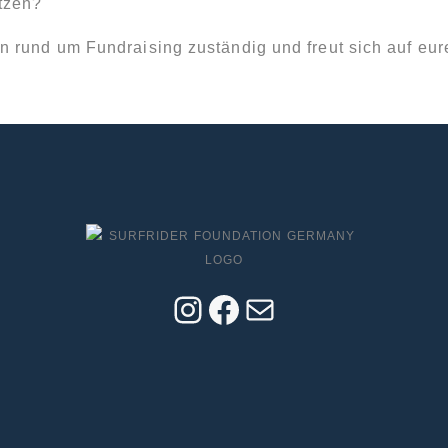
tzen?
men rund um Fundraising zuständig und freut sich auf eu
INSTAGRAM
FACEBOOK
E-
MAIL