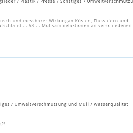
glieder
/
Plastik
/
Presse
/
Sonstiges
/
Umweltverschmutz
tausch und messbarer Wirkungan Küsten, Flussufern und
tschland ... 53 ... Müllsammelaktionen an verschiedenen
tiges
/
Umweltverschmutzung und Müll
/
Wasserqualität
g?!