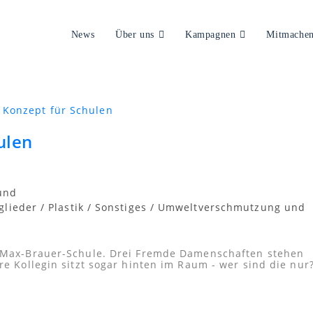
News
Über uns
Kampagnen
Mitmache
ulen
und
glieder
/
Plastik
/
Sonstiges
/
Umweltverschmutzung und
r Max-Brauer-Schule. Drei Fremde Damenschaften stehen
re Kollegin sitzt sogar hinten im Raum - wer sind die nur?